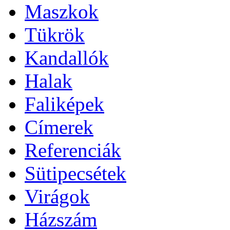
Maszkok
Tükrök
Kandallók
Halak
Faliképek
Címerek
Referenciák
Sütipecsétek
Virágok
Házszám