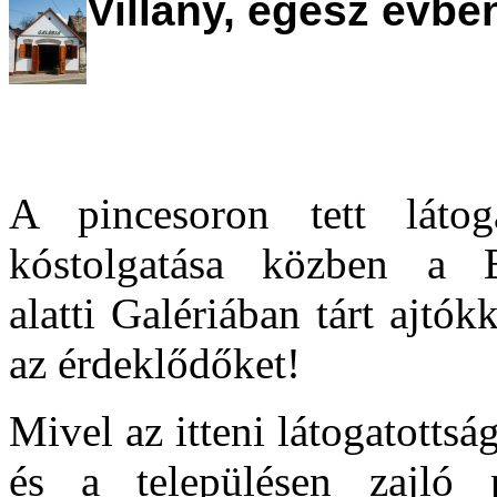
Villány, egész évbe
A pincesoron tett látog
kóstolgatása közben a
alatti Galériában tárt ajt
az érdeklődőket!
Mivel az itteni látogatottsá
és a településen zajló 